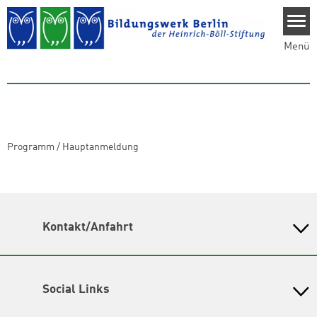
Direkt zum Inhalt
Menü
Programm
/
Hauptanmeldung
Kontakt/Anfahrt
Bildungswerk Berlin der Heinrich-Böll-Stiftung e.V.
Olivaer Platz 16
10707 Berlin
Social Links
Fon
030 308 779 48-0
E-Mail:
info@bildungswerk-boell.de