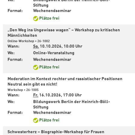
Wo:
Bildungswerk Berlin der Heinrich-Böll-
Stiftung
Format:
Wochenendseminar
Plätze frei
„Den Weg ins Ungewisse wagen“ – Workshop zu kritischen
Männlichkeiten
Online-Workshop • 26-1002
Wann:
Sa.
10.10.2026,
10:00 Uhr
Wo:
Online-Veranstaltung
Format:
Wochenendseminar
Plätze frei
Moderation im Kontext rechter und rassistischer Positionen
Neutral sein gibt es nicht!
Workshop • 26-1005
Wann:
Fr.
16.10.2026,
17:00 Uhr
Wo:
Bildungswerk Berlin der Heinrich-Böll-
Stiftung
Format:
Wochenendseminar
Plätze frei
Schwesterherz – Biographie-Workshop für Frauen