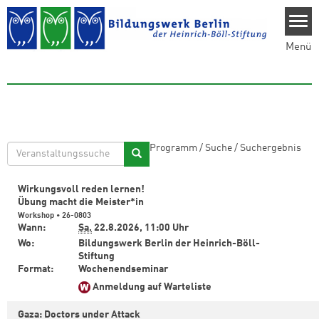
Direkt zum Inhalt
Menü
Programm
/
Suche
/
Suchergebnis
Wirkungsvoll reden lernen!
Übung macht die Meister*in
Workshop • 26-0803
Wann:
Sa.
22.8.2026,
11:00 Uhr
Wo:
Bildungswerk Berlin der Heinrich-Böll-
Stiftung
Format:
Wochenendseminar
Anmeldung auf Warteliste
Gaza: Doctors under Attack