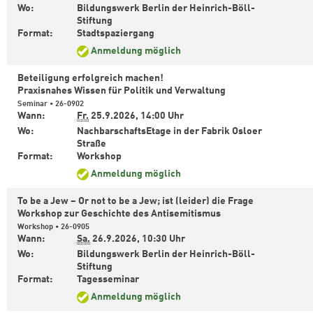
Wo:
Bildungswerk Berlin der Heinrich-Böll-
Stiftung
Format:
Stadtspaziergang
Anmeldung möglich
Beteiligung erfolgreich machen!
Praxisnahes Wissen für Politik und Verwaltung
Seminar • 26-0902
Wann:
Fr.
25.9.2026,
14:00 Uhr
Wo:
NachbarschaftsEtage in der Fabrik Osloer
Straße
Format:
Workshop
Anmeldung möglich
To be a Jew – Or not to be a Jew; ist (leider) die Frage
Workshop zur Geschichte des Antisemitismus
Workshop • 26-0905
Wann:
Sa.
26.9.2026,
10:30 Uhr
Wo:
Bildungswerk Berlin der Heinrich-Böll-
Stiftung
Format:
Tagesseminar
Anmeldung möglich