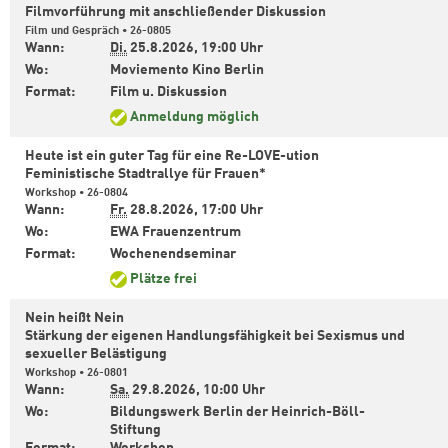
Filmvorführung mit anschließender Diskussion
Film und Gespräch • 26-0805
Wann:
Di.
25.8.2026,
19:00 Uhr
Wo:
Moviemento Kino Berlin
Format:
Film u. Diskussion
Anmeldung möglich
Heute ist ein guter Tag für eine Re-LOVE-ution
Feministische Stadtrallye für Frauen*
Workshop • 26-0804
Wann:
Fr.
28.8.2026,
17:00 Uhr
Wo:
EWA Frauenzentrum
Format:
Wochenendseminar
Plätze frei
Nein heißt Nein
Stärkung der eigenen Handlungsfähigkeit bei Sexismus und
sexueller Belästigung
Workshop • 26-0801
Wann:
Sa.
29.8.2026,
10:00 Uhr
Wo:
Bildungswerk Berlin der Heinrich-Böll-
Stiftung