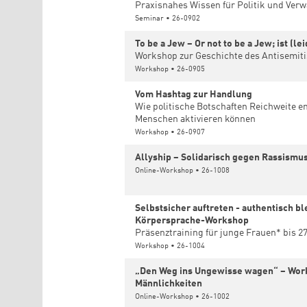
Praxisnahes Wissen für Politik und Ver
Seminar • 26-0902
To be a Jew – Or not to be a Jew; ist (le
Workshop zur Geschichte des Antisemi
Workshop • 26-0905
Vom Hashtag zur Handlung
Wie politische Botschaften Reichweite en
Menschen aktivieren können
Workshop • 26-0907
Allyship – Solidarisch gegen Rassismu
Online-Workshop • 26-1008
Selbstsicher auftreten - authentisch bl
Körpersprache-Workshop
Präsenztraining für junge Frauen* bis 2
Workshop • 26-1004
„Den Weg ins Ungewisse wagen“ – Work
Männlichkeiten
Online-Workshop • 26-1002