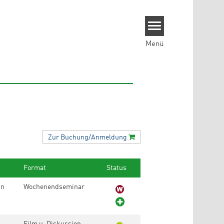
Menü
Zur
Buchung/
Anmeldung
Format
Status
in
Wochenendseminar
Film u. Diskussion