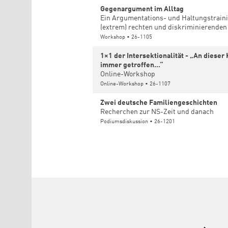
Gegenargument im Alltag
Ein Argumentations- und Haltungstrain
(extrem) rechten und diskriminierende
Workshop • 26-1105
1×1 der Intersektionalität - „An diese
immer getroffen…“
Online-Workshop
Online-Workshop • 26-1107
Zwei deutsche Familiengeschichten
Recherchen zur NS-Zeit und danach
Podiumsdiskussion • 26-1201