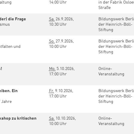
waltung
14:00 Uhr
in der Fabrik Osloe
Straße
ider) die Frage
Sa.
26.9.2026,
Bildungswerk Berl
tismus
10:30 Uhr
der Heinrich-Böll-
Stiftung
So.
27.9.2026,
Bildungswerk Berl
tfalten und
10:00 Uhr
der Heinrich-Böll-
Stiftung
s!
Mo.
5.10.2026,
Online-
17:00 Uhr
Veranstaltung
eiben. Ein
Fr.
9.10.2026,
Bildungswerk Berl
17:00 Uhr
der Heinrich-Böll-
7 Jahre
Stiftung
shop zu kritischen
Sa.
10.10.2026,
Online-
10:00 Uhr
Veranstaltung