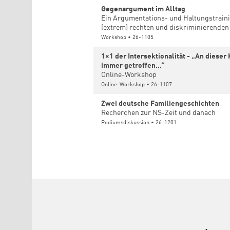
Gegenargument im Alltag
Ein Argumentations- und Haltungstrain
(extrem) rechten und diskriminierende
Workshop • 26-1105
1×1 der Intersektionalität - „An diese
immer getroffen…“
Online-Workshop
Online-Workshop • 26-1107
Zwei deutsche Familiengeschichten
Recherchen zur NS-Zeit und danach
Podiumsdiskussion • 26-1201