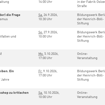
waltung
14:00 Uhr
in der Fabrik Osloe
Straße
ider) die Frage
Sa.
26.9.2026,
Bildungswerk Berl
tismus
10:30 Uhr
der Heinrich-Böll-
Stiftung
So.
27.9.2026,
Bildungswerk Berl
tfalten und
10:00 Uhr
der Heinrich-Böll-
Stiftung
s!
Mo.
5.10.2026,
Online-
17:00 Uhr
Veranstaltung
eiben. Ein
Fr.
9.10.2026,
Bildungswerk Berl
17:00 Uhr
der Heinrich-Böll-
7 Jahre
Stiftung
shop zu kritischen
Sa.
10.10.2026,
Online-
10:00 Uhr
Veranstaltung