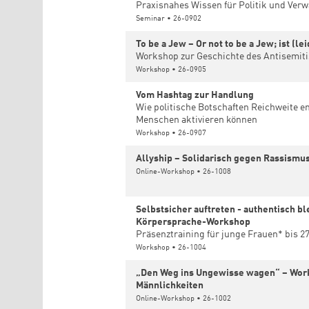
Praxisnahes Wissen für Politik und Ver
Seminar • 26-0902
To be a Jew – Or not to be a Jew; ist (le
Workshop zur Geschichte des Antisemi
Workshop • 26-0905
Vom Hashtag zur Handlung
Wie politische Botschaften Reichweite en
Menschen aktivieren können
Workshop • 26-0907
Allyship – Solidarisch gegen Rassismu
Online-Workshop • 26-1008
Selbstsicher auftreten - authentisch bl
Körpersprache-Workshop
Präsenztraining für junge Frauen* bis 2
Workshop • 26-1004
„Den Weg ins Ungewisse wagen“ – Work
Männlichkeiten
Online-Workshop • 26-1002