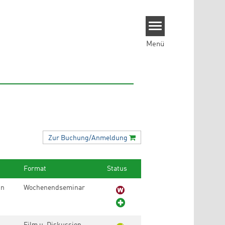
Menü
Zur
Buchung/
Anmeldung
Format
Status
in
Wochenendseminar
Film u. Diskussion